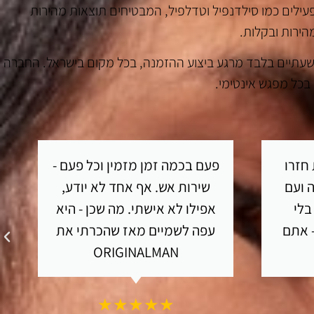
ם מרכיבים פעילים כמו סילדנפיל וטדלפיל, המבטיחים תוצאות מהירות
הירות ובקלות.
שלך תגיע אליך תוך שעתיים בלבד מרגע ביצוע ההזמנה, בכל מקום בישראל. החברה
 בכל מפגש אינטימי.
חזרו
פעם בכמה זמן מזמין וכל פעם -
זה ועם
שירות אש. אף אחד לא יודע,
בלי
אפילו לא אישתי. מה שכן - היא
- אתם
עפה לשמיים מאז שהכרתי את
ORIGINALMAN
★★★★★