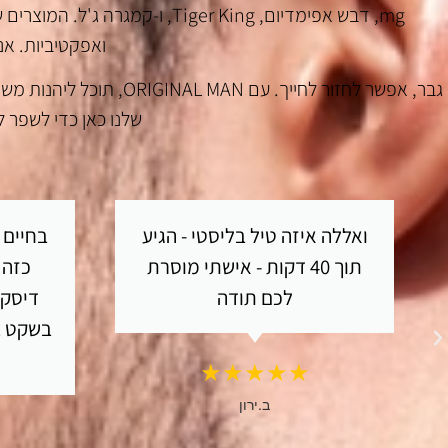
mg, דבש אפימדיום, iger King
ואפקטיביות. אנ
גבר, אפשר לחזור לחיי
שלנו כאן כדי לשפר ל
ואללה איזה טיל בליסטי - הגיע
בחיים 
תוך 40 דקות - אישתי מוסרת
כזה 
לכם תודה
דיסקר
בשקט בד
★★★★★
ב.ירון