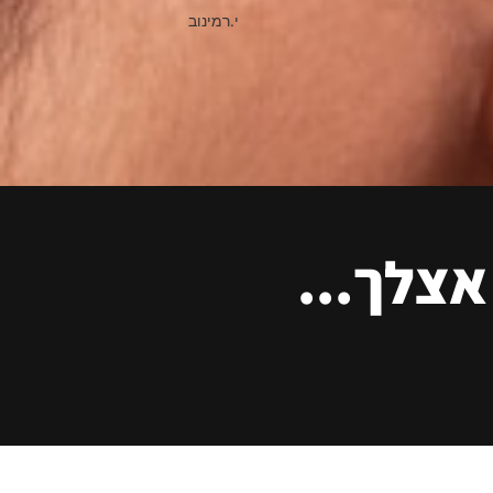
י.רמינוב
אצלך...