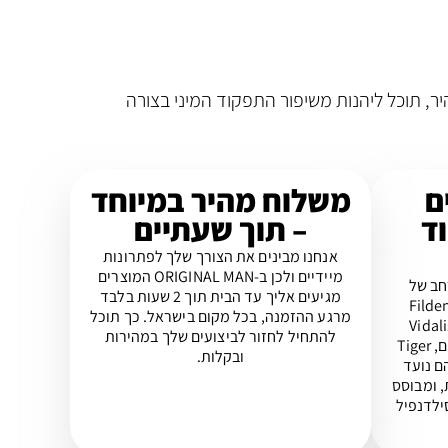
ות מהיר, תוכל ליהנות משיפור התפקוד המיני בצורה
ם
משלוח מהיר במיוחד
ד
– תוך שעתיים
אנחנו מבינים את הצורך שלך לפתרונות
מיידיים ולכן ב-ORIGINAL MAN המוצרים
ון רחב של
מגיעים אליך עד הבית תוך 2 שעות בלבד
Fildena 100,
מרגע ההזמנה, בכל מקום בישראל. כך תוכל
Vidal
להתחיל לחזור לביצועים שלך במהירות
Cenforce 150 mg, דבש אפימדיום, Tiger
ובקלות.
הם נועד
 ומבוסס
ילדנפיל