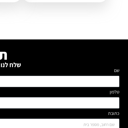
תו
שלח לנו 
שם
טלפון
כתובת