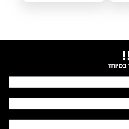
!
 במיוחד