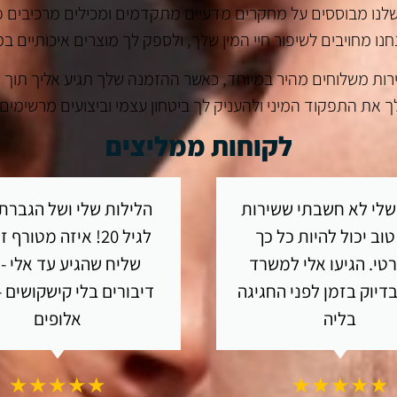
T, ו-קמגרה ג'ל. המוצרים שלנו מבוססים על מחקרים מדעיים מתקדמים ומכילי
חנו מחויבים לשיפור חיי המין שלך, ולספק לך מוצרים איכותיים במ
ך. עם ORIGINAL MAN, תוכל ליהנות משירות משלוחים מהיר במיוחד, כאשר ההזמנה 
ך את התפקוד המיני ולהעניק לך ביטחון עצמי וביצועים מרשימים
לקוחות ממליצים
שלי לא חשבתי ששירות
הלילות שלי ושל הגברת 
טוב יכול להיות כל כך
לגיל 20! איזה מטורף 
טי. הגיעו אלי למשרד
שליח שהגיע עד אלי - 
יוק בזמן לפני החגיגה
דיבורים בלי קישקושים 
בליה
אלופים
★★★★★
★★★★★