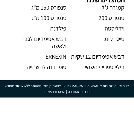
קמגרה ג’ל
סנפורס 150 מ"ג
סנפורס 200
סנפורס 100 מ"ג
וידליסטה
פילדנה
טייגר קינג
דבש אפימדיום לגבר
ולאשה
דבש אפימדיום 12 שקיות
ERKEXIN
דיליי ספריי להשהייה
סופר ויגה להשהייה
כל הזכויות שמורות ל KAMAGRA ORIGINAL. אין להעתיק תוכן מהאתר ללא אישור מפורש
בכתב מהחברה |
הצהרת נגישות