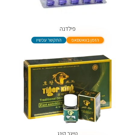
פילדנה
התקשר עכשיו
הזמן בוואטסאפ
טייגר קינג