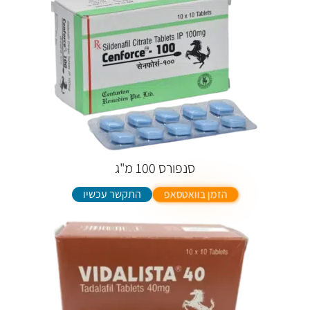
סנפורס 100 מ"ג
התקשר עכשיו
הזמן בוואטסאפ