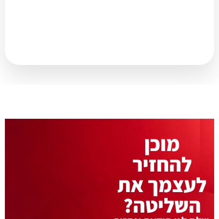
מוכן
להחזיר
לעצמך את
השליטה?