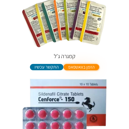
קמגרה ג’ל
התקשר עכשיו
הזמן בוואטסאפ