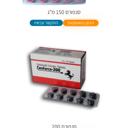
סנפורס 150 מ"ג
התקשר עכשיו
הזמן בוואטסאפ
סנפורס 200