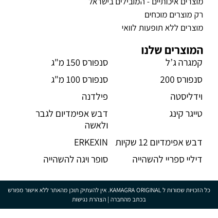
מוצרים איכותיים - המובילים בישראל
רק מוצרים מוכחים
מוצרים ללא תופעות לוואי
המוצרים שלנו
קמגרה ג’ל
סנפורס 150 מ"ג
סנפורס 200
סנפורס 100 מ"ג
וידליסטה
פילדנה
טייגר קינג
דבש אפימדיום לגבר
ולאשה
דבש אפימדיום 12 שקיות
ERKEXIN
דיליי ספריי להשהייה
סופר ויגה להשהייה
כל הזכויות שמורות ל KAMAGRA ORIGINAL. אין להעתיק תוכן מהאתר ללא אישור מפורש
בכתב מהחברה |
הצהרת נגישות